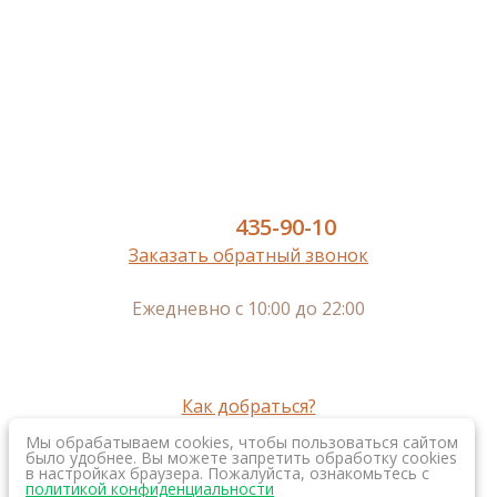
Кварц-винил SPC
Инженерная доска
Паркет
Паркетная доска
Пробковый пол
Сопутствующие
8 (977)
435-90-10
Заказать обратный звонок
Ежедневно с 10:00 до 22:00
г. Москва, м.Нижегородская,
Рязанский пр-кт, 2, к. 3, 2-ой этаж
г. Королев, пр-кт Космонавтов, 20а, 3-ий этаж
Как добраться?
Мы обрабатываем cookies, чтобы пользоваться сайтом
было удобнее. Вы можете запретить обработку cookies
в настройках браузера. Пожалуйста, ознакомьтесь с
Создание интернет
политикой конфиденциальности