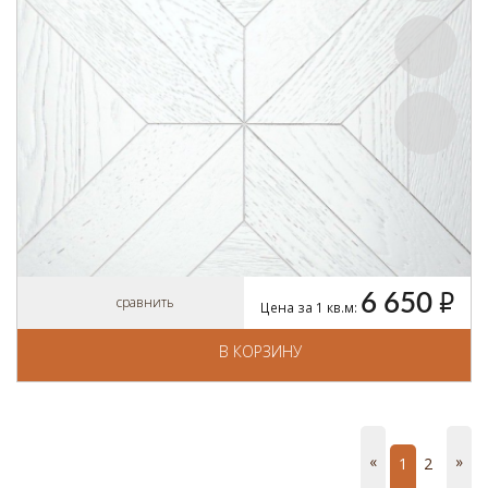
6 650
руб.
сравнить
Цена за 1 кв.м:
В КОРЗИНУ
«
»
1
2