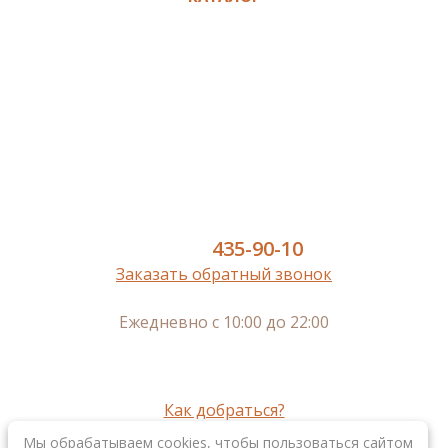
Ламинат
Кварц-винил SPC
Инженерная доска
Паркет
Паркетная доска
Пробковый пол
Сопутствующие
8 (977)
435-90-10
Заказать обратный звонок
Ежедневно с 10:00 до 22:00
г. Москва, м.Нижегородская,
Рязанский пр-кт, 2, к. 3, 2-ой этаж
г. Королев, пр-кт Космонавтов, 20а, 3-ий этаж
Как добраться?
Мы обрабатываем cookies, чтобы пользоваться сайтом