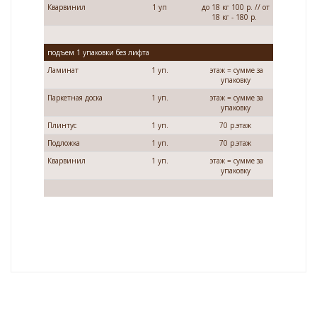
Кварвинил
1 уп
до 18 кг 100 р. // от
18 кг - 180 р.
подъем 1 упаковки без лифта
Ламинат
1 уп.
этаж = сумме за
упаковку
Паркетная доска
1 уп.
этаж = сумме за
упаковку
Плинтус
1 уп.
70 р.этаж
Подложка
1 уп.
70 р.этаж
Кварвинил
1 уп.
этаж = сумме за
упаковку