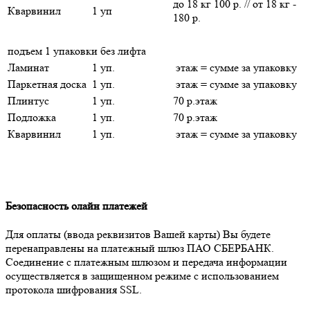
до 18 кг 100 р. // от 18 кг -
Кварвинил
1 уп
180 р.
подъем 1 упаковки без лифта
Ламинат
1 уп.
этаж = сумме за упаковку
Паркетная доска
1 уп.
этаж = сумме за упаковку
Плинтус
1 уп.
70 р.этаж
Подложка
1 уп.
70 р.этаж
Кварвинил
1 уп.
этаж = сумме за упаковку
Безопасность олайн платежей
Для оплаты (ввода реквизитов Вашей карты) Вы будете
перенаправлены на платежный шлюз ПАО СБЕРБАНК.
Соединение с платежным шлюзом и передача информации
осуществляется в защищенном режиме с использованием
протокола шифрования SSL.