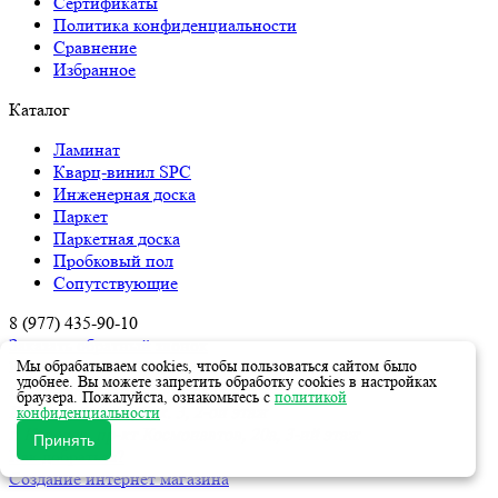
Сертификаты
Политика конфиденциальности
Сравнение
Избранное
Каталог
Ламинат
Кварц-винил SPC
Инженерная доска
Паркет
Паркетная доска
Пробковый пол
Сопутствующие
8 (977)
435-90-10
Заказать обратный звонок
Мы обрабатываем cookies, чтобы пользоваться сайтом было
Ежедневно с 10:00 до 22:00
удобнее. Вы можете запретить обработку cookies в настройках
г. Москва, м.Нижегородская,
браузера. Пожалуйста, ознакомьтесь с
политикой
Рязанский пр-кт, 2, к. 3, 2-ой этаж
конфиденциальности
г. Королев, пр-кт Космонавтов, 20а, 3-ий этаж
Принять
Как добраться?
Создание интернет магазина