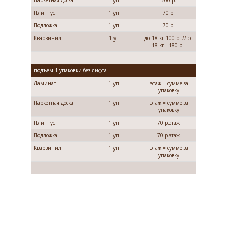
Паркетная доска
1 уп.
200 р.
Плинтус
1 уп.
70 р.
Подложка
1 уп.
70 р.
Кварвинил
1 уп
до 18 кг 100 р. // от
18 кг - 180 р.
подъем 1 упаковки без лифта
Ламинат
1 уп.
этаж = сумме за
упаковку
Паркетная доска
1 уп.
этаж = сумме за
упаковку
Плинтус
1 уп.
70 р.этаж
Подложка
1 уп.
70 р.этаж
Кварвинил
1 уп.
этаж = сумме за
упаковку