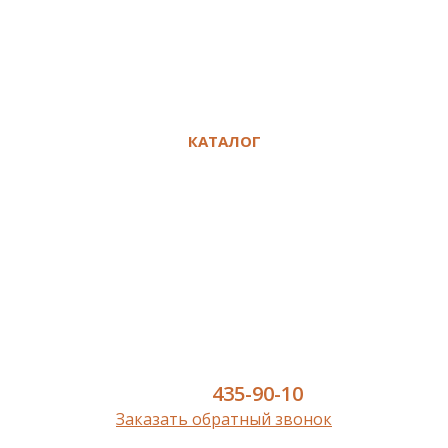
Сертификаты
Политика конфиденциальности
Сравнение
Избранное
КАТАЛОГ
Ламинат
Кварц-винил SPC
Инженерная доска
Паркет
Паркетная доска
Пробковый пол
Сопутствующие
8 (977)
435-90-10
Заказать обратный звонок