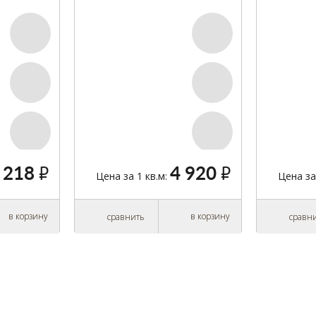
NDE BK1-
GRANDE BC1-DBE1-LIN-XXX-
GRANDE B
0-F
D14180-F
D14180-I
 218
4 920
руб.
руб.
Цена за 1 кв.м:
Цена за
в корзину
в корзину
сравнить
сравн