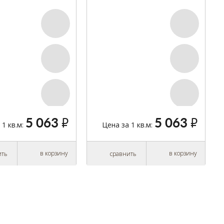
C1-DBE1-OX4-WAZ-
GRANDE BC1-DBE1-OX4-B2Z-
D14180-I
5 063
5 063
руб.
руб.
 1 кв.м:
Цена за 1 кв.м:
в корзину
в корзину
ить
сравнить