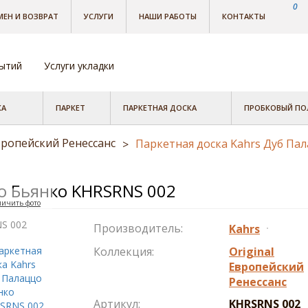
0
МЕН И ВОЗВРАТ
УСЛУГИ
НАШИ РАБОТЫ
КОНТАКТЫ
рытий
Услуги укладки
КА
ПАРКЕТ
ПАРКЕТНАЯ ДОСКА
ПРОБКОВЫЙ ПО
Европейский Ренессанс
Паркетная доска Kahrs Дуб Па
>
о Бьянко KHRSRNS 002
личить фото
Производитель:
Kahrs
Коллекция:
Original
Европейский
Ренессанс
Артикул:
KHRSRNS 002