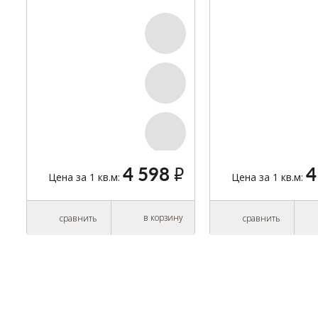
GRANDE BC1-JES1-LAK-KAS-
SORBET WHITE GRA
D14180-U
JES1-L05-B7R-D1418
4 598
4
руб.
Цена за 1 кв.м:
Цена за 1 кв.м:
в корзину
сравнить
сравнить