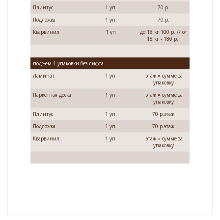
Плинтус
1 уп.
70 р.
Подложка
1 уп.
70 р.
Кварвинил
1 уп
до 18 кг 100 р. // от
18 кг - 180 р.
подъем 1 упаковки без лифта
Ламинат
1 уп.
этаж = сумме за
упаковку
Паркетная доска
1 уп.
этаж = сумме за
упаковку
Плинтус
1 уп.
70 р.этаж
Подложка
1 уп.
70 р.этаж
Кварвинил
1 уп.
этаж = сумме за
упаковку