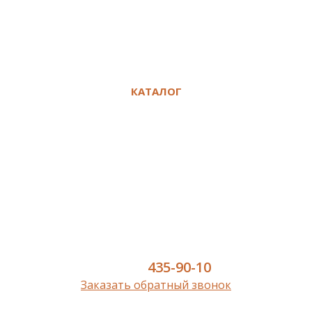
Сертификаты
Политика конфиденциальности
Сравнение
Избранное
КАТАЛОГ
Ламинат
Кварц-винил SPC
Инженерная доска
Паркет
Паркетная доска
Пробковый пол
Сопутствующие
8 (977)
435-90-10
Заказать обратный звонок