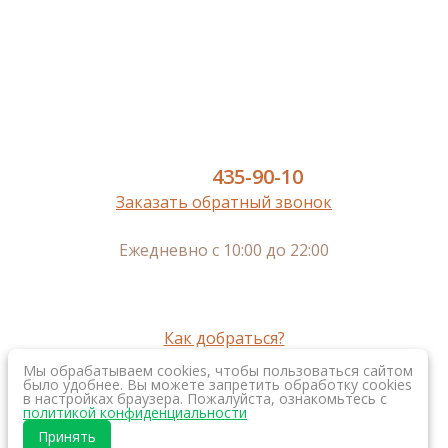
Инженерная доска
Паркет
Паркетная доска
Пробковый пол
Сопутствующие
8 (977)
435-90-10
Заказать обратный звонок
Ежедневно с 10:00 до 22:00
г. Москва, м.Нижегородская,
Рязанский пр-кт, 2, к. 3, 2-ой этаж
г. Королев, пр-кт Космонавтов, 20а, 3-ий этаж
Как добраться?
Мы обрабатываем cookies, чтобы пользоваться сайтом
было удобнее. Вы можете запретить обработку cookies
в настройках браузера. Пожалуйста, ознакомьтесь с
Создание интернет
политикой конфиденциальности
магазина
Принять