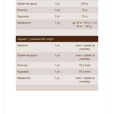
Паркетная доска
1 уп.
200 р.
Плинтус
1 уп.
70 р.
Подложка
1 уп.
70 р.
Кварвинил
1 уп
до 18 кг 100 р. // от
18 кг - 180 р.
подъем 1 упаковки без лифта
Ламинат
1 уп.
этаж = сумме за
упаковку
Паркетная доска
1 уп.
этаж = сумме за
упаковку
Плинтус
1 уп.
70 р.этаж
Подложка
1 уп.
70 р.этаж
Кварвинил
1 уп.
этаж = сумме за
упаковку