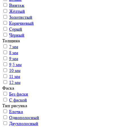
Винтаж
Жёлтый
Золотистый
Коричневый
Серый
Чёрный
Толщина
7 мм
8 мм
9 мм
9,5 мм
10 мм
11 мм
12 мм
Фаска
Без фаски
С фаской
Тип рисунка
Елочка
Однополосный
Двухполосный