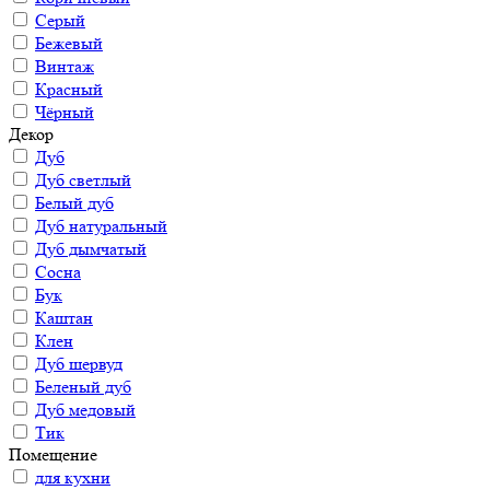
Серый
Бежевый
Винтаж
Красный
Чёрный
Декор
Дуб
Дуб светлый
Белый дуб
Дуб натуральный
Дуб дымчатый
Сосна
Бук
Каштан
Клен
Дуб шервуд
Беленый дуб
Дуб медовый
Тик
Помещение
для кухни