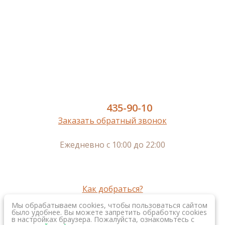
Ламинат
Кварц-винил SPC
Инженерная доска
Паркет
Паркетная доска
Пробковый пол
Сопутствующие
8 (977)
435-90-10
Заказать обратный звонок
Ежедневно с 10:00 до 22:00
г. Москва, м.Нижегородская,
Рязанский пр-кт, 2, к. 3, 2-ой этаж
г. Королев, пр-кт Космонавтов, 20а, 3-ий этаж
Как добраться?
Мы обрабатываем cookies, чтобы пользоваться сайтом
было удобнее. Вы можете запретить обработку cookies
в настройках браузера. Пожалуйста, ознакомьтесь с
Создание интернет