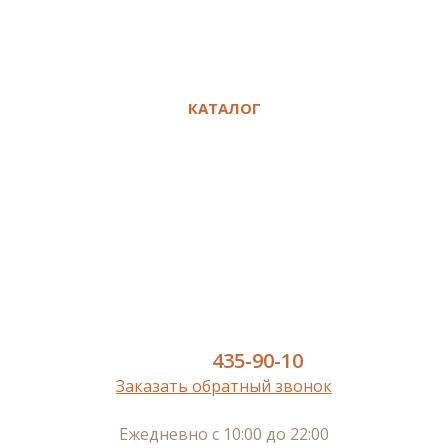
Политика конфиденциальности
Сравнение
Избранное
КАТАЛОГ
Ламинат
Кварц-винил SPC
Инженерная доска
Паркет
Паркетная доска
Пробковый пол
Сопутствующие
8 (977)
435-90-10
Заказать обратный звонок
Ежедневно с 10:00 до 22:00