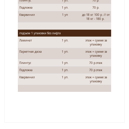
Плинтус
1 уп.
70 р.
Подложка
1 уп.
70 р.
Кварвинил
1 уп
до 18 кг 100 р. // от
18 кг - 180 р.
подъем 1 упаковки без лифта
Ламинат
1 уп.
этаж = сумме за
упаковку
Паркетная доска
1 уп.
этаж = сумме за
упаковку
Плинтус
1 уп.
70 р.этаж
Подложка
1 уп.
70 р.этаж
Кварвинил
1 уп.
этаж = сумме за
упаковку