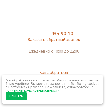
Паркет
Паркетная доска
Пробковый пол
Сопутствующие
8 (977)
435-90-10
Заказать обратный звонок
Ежедневно с 10:00 до 22:00
г. Москва, м.Нижегородская,
Рязанский пр-кт, 2, к. 3, 2-ой этаж
г. Королев, пр-кт Космонавтов, 20а, 3-ий этаж
Как добраться?
Мы обрабатываем cookies, чтобы пользоваться сайтом
было удобнее. Вы можете запретить обработку cookies
в настройках браузера. Пожалуйста, ознакомьтесь с
Создание интернет
политикой конфиденциальности
магазина
Принять