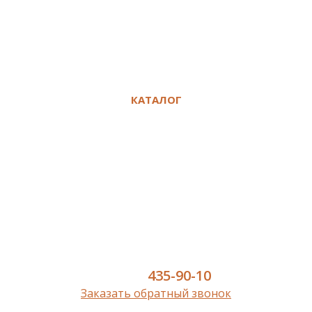
Сертификаты
Политика конфиденциальности
Сравнение
Избранное
КАТАЛОГ
Ламинат
Кварц-винил SPC
Инженерная доска
Паркет
Паркетная доска
Пробковый пол
Сопутствующие
8 (977)
435-90-10
Заказать обратный звонок